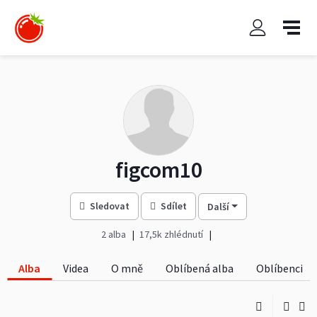
figcom10
Sledovat
Sdílet
Další
2 alba
17,5k zhlédnutí
Alba
Videa
O mně
Oblíbená alba
Oblíbenci